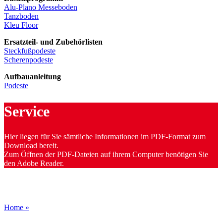
Alu-Plano Messeboden
Tanzboden
Kleu Floor
Ersatzteil- und Zubehörlisten
Steckfußpodeste
Scherenpodeste
Aufbauanleitung
Podeste
Service
Hier liegen für Sie sämtliche Informationen im PDF-Format zum
Download bereit.
Zum Öffnen der PDF-Dateien auf ihrem Computer benötigen Sie
den Adobe Reader.
Home »