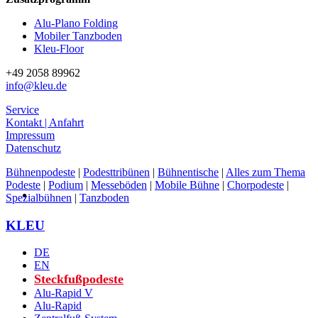
Alu-Plano Folding
Mobiler Tanzboden
Kleu-Floor
+49 2058 89962
info@kleu.de
Service
Kontakt | Anfahrt
Impressum
Datenschutz
Bühnenpodeste
|
Podesttribünen
|
Bühnentische
|
Alles zum Thema
Podeste
|
Podium
|
Messeböden
|
Mobile Bühne
|
Chorpodeste
|
Spezialbühnen
|
Tanzboden
Facebook
Twitter
Instagram
Pinterest
KLEU
DE
EN
Steckfußpodeste
Alu-Rapid V
Alu-Rapid