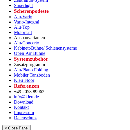
Zentralfuß-System
Superlight
Scherenpodeste
Alu-Vario
Vario-Integral
Alu-Top
MotorLift
Ausbauvarianten
Alu-Concerto
Kabinett-Bühne/ Schienensysteme
Open-Air-Bühne
Systemzubehör
Zusatzprogramm
Alu-Plano Folding
Mobiler Tanzboden
Kleu-Floor
Referenzen
+49 2058 89962
info@kleu.de
Download
Kontakt
Impressum
Datenschutz
× Close Panel