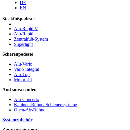
DE
EN
Steckfußpodeste
Alu-Rapid V
Alu-Rapid
Zentralfuß-System
Superlight
Scherenpodeste
Alu-Vario
Vario-Integral
Alu-Top
MotorLift
Ausbauvarianten
Alu-Concerto
Kabinett-Bühne/ Schienensysteme
Open-Air-Bühne
Systemzubehör
Zusatzprogramm