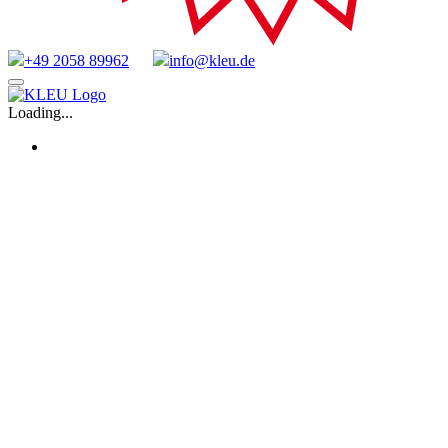
+49 2058 89962
info@kleu.de
Zum
Inhalt
Loading...
springen