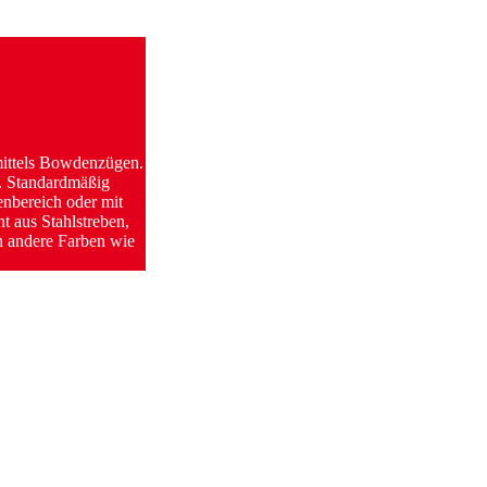
 mittels Bowdenzügen.
e. Standardmäßig
nenbereich oder mit
t aus Stahlstreben,
ch andere Farben wie