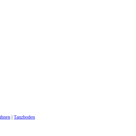
ühnen
|
Tanzboden