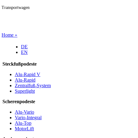
Transportwagen
Home »
DE
EN
Steckfußpodeste
Alu-Rapid V
Alu-Rapid
Zentralfuß-System
Superlight
Scherenpodeste
Alu-Vario
Vario-Integral
Alu-Top
MotorLift