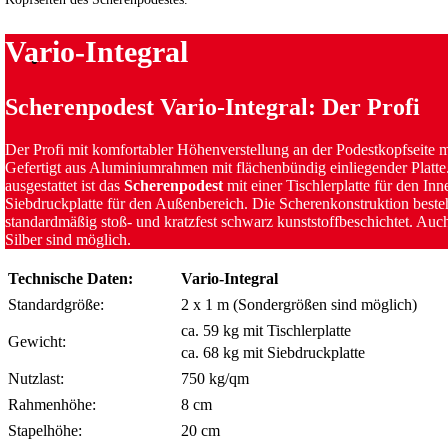
Vario-Integral
Scheren­podest Vario-Integral: Der Profi
Der Profi mit komfortabler Höhenverstellung an der Podestkopfseite
Gefertigt aus Aluminiumrahmen mit flächenbündig einliegender Platt
ausgestattet ist das
Scherenpodest
mit einer Tischlerplatte für den In
Siebdruckplatte für den Außenbereich. Die Scherenkonstruktion besteh
standardmäßig stoß- und kratzfest schwarz kunststoffbeschichtet. Au
Silber sind möglich.
Technische Daten:
Vario-Integral
Standardgröße:
2 x 1 m (Sondergrößen sind möglich)
ca. 59 kg mit Tischlerplatte
Gewicht:
ca. 68 kg mit Siebdruckplatte
Nutzlast:
750 kg/qm
Rahmenhöhe:
8 cm
Stapelhöhe:
20 cm