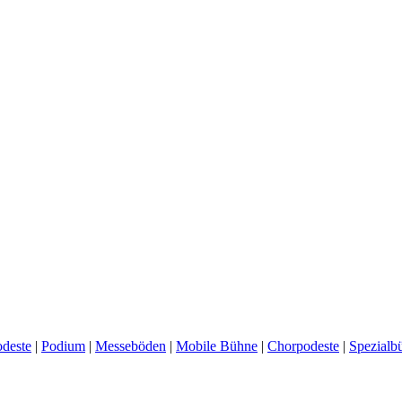
deste
|
Podium
|
Messeböden
|
Mobile Bühne
|
Chorpodeste
|
Spezialb