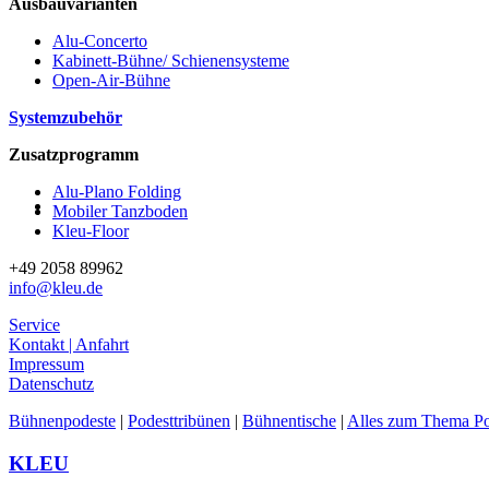
Ausbauvarianten
Alu-Concerto
Kabinett-Bühne/ Schienensysteme
Open-Air-Bühne
Systemzubehör
Zusatzprogramm
Alu-Plano Folding
Mobiler Tanzboden
Kleu-Floor
+49 2058 89962
info@kleu.de
Service
Kontakt | Anfahrt
Impressum
Datenschutz
Bühnenpodeste
|
Podesttribünen
|
Bühnentische
|
Alles zum Thema Po
Facebook
Twitter
Instagram
Pinterest
KLEU