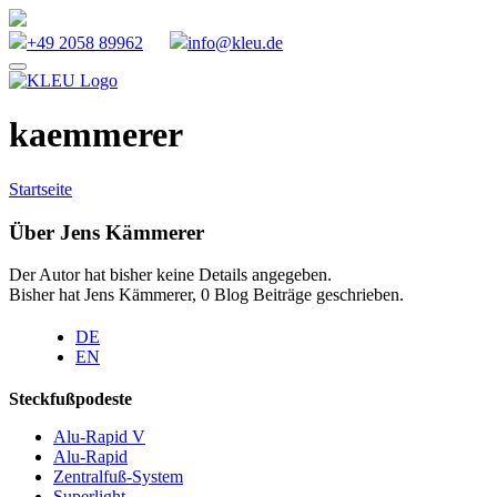
+49 2058 89962
info@kleu.de
Zum
Inhalt
springen
kaemmerer
Startseite
Über
Jens Kämmerer
Der Autor hat bisher keine Details angegeben.
Bisher hat Jens Kämmerer, 0 Blog Beiträge geschrieben.
DE
EN
Steckfußpodeste
Alu-Rapid V
Alu-Rapid
Zentralfuß-System
Superlight