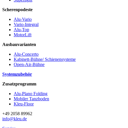
Scherenpodeste
Alu-Vario
Vario-Integral
Alu-Top
MotorLift
Ausbauvarianten
Alu-Concerto
Kabinett-Bühne/ Schienensysteme
Open-Air-Bühne
Systemzubehör
Zusatzprogramm
Alu-Plano Folding
Mobiler Tanzboden
Kleu-Floor
+49 2058 89962
info@kleu.de