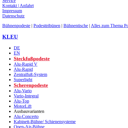
Service
Kontakt | Anfahrt
Impressum
Datenschutz
Bühnenpodeste
|
Podesttribünen
|
Bühnentische
|
Alles zum Thema Po
Facebook
Twitter
Instagram
Pinterest
KLEU
DE
EN
Steckfußpodeste
Alu-Rapid V
Alu-Rapid
Zentralfuß-System
Superlight
Scherenpodeste
Alu-Vario
Vario-Integral
Alu-Top
MotorLift
Ausbauvarianten
Alu-Concerto
Kabinett-Bühne/ Schienensysteme
Open-Air-Bühne