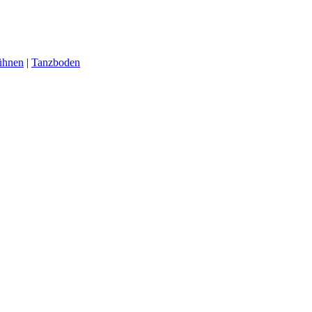
ühnen
|
Tanzboden