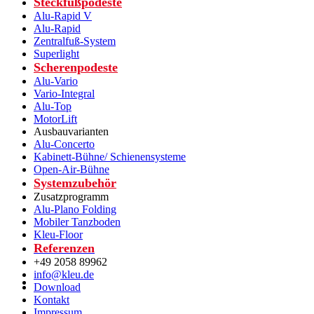
Steckfußpodeste
Alu-Rapid V
Alu-Rapid
Zentralfuß-System
Superlight
Scherenpodeste
Alu-Vario
Vario-Integral
Alu-Top
MotorLift
Ausbauvarianten
Alu-Concerto
Kabinett-Bühne/ Schienensysteme
Open-Air-Bühne
Systemzubehör
Zusatzprogramm
Alu-Plano Folding
Mobiler Tanzboden
Kleu-Floor
Referenzen
+49 2058 89962
info@kleu.de
Download
Kontakt
Impressum