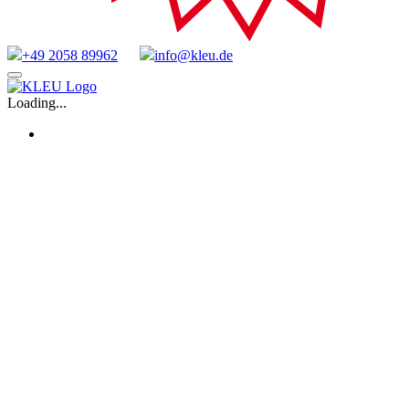
+49 2058 89962
info@kleu.de
Zum
Inhalt
Loading...
springen