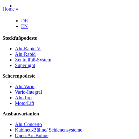
Home »
DE
EN
Steckfußpodeste
Alu-Rapid V
Alu-Rapid
Zentralfuß-System
Superlight
Scherenpodeste
Alu-Vario
Vario-Integral
Alu-Top
MotorLift
Ausbauvarianten
Alu-Concerto
Kabinett-Bühne/ Schienensysteme
Open-Air-Bühne