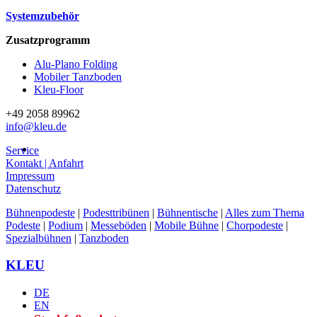
Systemzubehör
Zusatzprogramm
Alu-Plano Folding
Mobiler Tanzboden
Kleu-Floor
+49 2058 89962
info@kleu.de
Service
Kontakt | Anfahrt
Impressum
Datenschutz
Bühnenpodeste
|
Podesttribünen
|
Bühnentische
|
Alles zum Thema
Podeste
|
Podium
|
Messeböden
|
Mobile Bühne
|
Chorpodeste
|
Spezialbühnen
|
Tanzboden
Facebook
Twitter
Instagram
Pinterest
KLEU
DE
EN