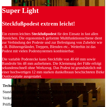
Super Light
Steckfuß­podest extrem leicht!
Ein extrem leichtes
Steckfußpodest
für den Einsatz in fast allen
Bereichen. Die ergonomisch geformte Multifunktionsschiene dient
zur Verbindung der Podeste und zur Befestigung von Zubehör wie
z.B. Bühnengeländer, Treppen, Blenden etc.. Weiterhin ist das
Podest mit vielen Podestsystemen kombinierbar.
Die variable Podestecke kann Steckfüße von 40-60 mm sowie
Rundrohr bis 48 mm aufnehmen. Die Klemmung der Füße erfolgt
sekundenschnell ohne Werkzeug. Das Podest ist grundsätzlich mit
einer hochwertigen 12 mm starken dunkelbraun beschichteten Birke
Outdoorplatte ausgestattet.
Technische Daten:
Standardgröße:
2 x 1 m (2 x 0,5 m oder 1 m x 1 m möglich)
Verkehrslast:
500 kg/pro m²
Prüflast:
825 kg/m²